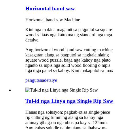
Horizontal band saw
Horizontal band saw Machine
Kini nga makina magamit sa pagputol sa square
wood sa taas nga katukma ug standard nga mga
detalye.
Ang horizontal wood band saw cutting machine
kasagaran alang sa pagputol sa nagkalainlaing
square wood puzzle, baga nga kahoy nga plato
ngadto sa nipis nga solid wood flooring o nipis
nga mga panel sa kahoy. Kini makaputol sa max
pangutana
detalye
Tul-id nga Linya nga Single Rip Saw
Hanas nga solusyon: pagkab-ot sa single-piece
rip cutting ug trimming alang sa kahoy nga
adunay gibag-on nga ubos pa kay sa 125mm.
Ang gabas spindle nahimutang sa ibabaw nga