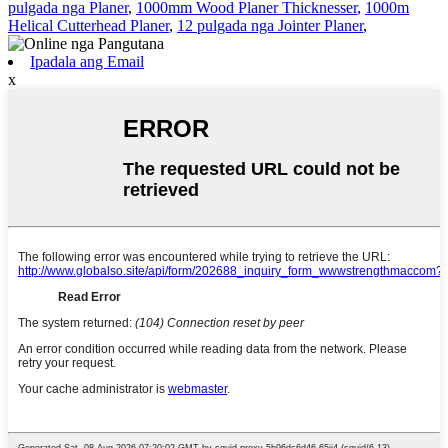
pulgada nga Planer
,
1000mm Wood Planer Thicknesser
,
1000m
Helical Cutterhead Planer
,
12 pulgada nga Jointer Planer
,
Ipadala ang Email
x