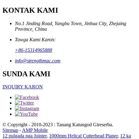
KONTAK KAMI
No.1 Jinding Road, Yangbu Town, Jinhua City, Zhejaing
Province, China
Tawga Kami Karon:
+86-15314965888
info@strengthmac.com
SUNDA KAMI
INQUIRY KARON
© Copyright - 2010-2023 : Tanang Katungod Gireserba.
Sitemap
-
AMP Mobile
12 pulgada nga Jointer
,
1000mm Helical Cutterhead Planer
,
12 ka