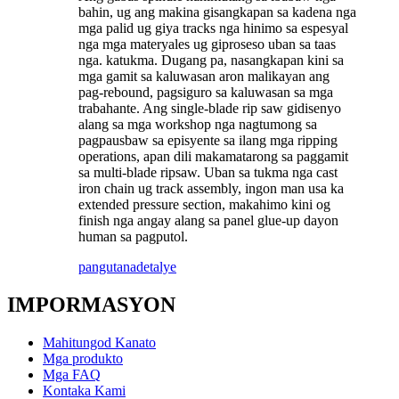
bahin, ug ang makina gisangkapan sa kadena nga
mga palid ug giya tracks nga hinimo sa espesyal
nga mga materyales ug giproseso uban sa taas
nga. katukma. Dugang pa, nasangkapan kini sa
mga gamit sa kaluwasan aron malikayan ang
pag-rebound, pagsiguro sa kaluwasan sa mga
trabahante. Ang single-blade rip saw gidisenyo
alang sa mga workshop nga nagtumong sa
pagpausbaw sa episyente sa ilang mga ripping
operations, apan dili makamatarong sa paggamit
sa multi-blade ripsaw. Uban sa tukma nga cast
iron chain ug track assembly, ingon man usa ka
extended pressure section, makahimo kini og
finish nga angay alang sa panel glue-up dayon
human sa pagputol.
pangutana
detalye
IMPORMASYON
Mahitungod Kanato
Mga produkto
Mga FAQ
Kontaka Kami