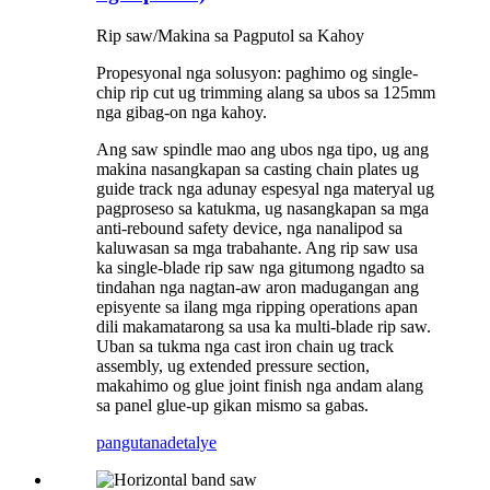
Rip saw/Makina sa Pagputol sa Kahoy
Propesyonal nga solusyon: paghimo og single-
chip rip cut ug trimming alang sa ubos sa 125mm
nga gibag-on nga kahoy.
Ang saw spindle mao ang ubos nga tipo, ug ang
makina nasangkapan sa casting chain plates ug
guide track nga adunay espesyal nga materyal ug
pagproseso sa katukma, ug nasangkapan sa mga
anti-rebound safety device, nga nanalipod sa
kaluwasan sa mga trabahante. Ang rip saw usa
ka single-blade rip saw nga gitumong ngadto sa
tindahan nga nagtan-aw aron madugangan ang
episyente sa ilang mga ripping operations apan
dili makamatarong sa usa ka multi-blade rip saw.
Uban sa tukma nga cast iron chain ug track
assembly, ug extended pressure section,
makahimo og glue joint finish nga andam alang
sa panel glue-up gikan mismo sa gabas.
pangutana
detalye