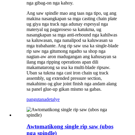
nga gibag-on nga kahoy.
Ang saw spindle mao ang taas nga tipo, ug ang
makina nasangkapan sa mga casting chain plate
ug giya nga track nga adunay espesyal nga
materyal ug pagproseso sa katukma, ug
nasangkapan sa mga anti-rebound nga kahilwas
sa kaluwasan, nga nanalipod sa kaluwasan sa
mga trabahante. Ang rip saw usa ka single-blade
rip saw nga gitumong ngadto sa shop nga
nagtan-aw aron madugangan ang kahusayan sa
ilang mga ripping operations apan dili
makamatarong sa usa ka multi-blade ripsaw.
Uban sa tukma nga cast iron chain ug track
assembly, ug extended pressure section,
makahimo og glue joint finish nga andam alang
sa panel glue-up gikan mismo sa gabas.
pangutana
detalye
Awtomatikong single rip saw (ubos
nga spindle)